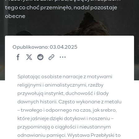
tego co choć przeminęło, nadal pozostaje
obecne
Opublikowano: 03.04.2025
Splatając osobiste narracje z motywami
religijnymi i animalistycznymi, rzeźby
przywołują instynkt, duchowość i ślady
dawnych historii. Często wykonane z metalu
– trwałego i odpornego na czas, jak srebro,
które jaśnieje dzięki dotykowi i noszeniu –
przypominają o ciągłości i nieustannym
odnawianiu pamięci. Wystawa Przebłyski to