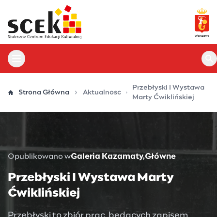
Przejdź
do
treści
Otwórz menu główne
Ot
Przebłyski I Wystawa
Strona Główna
Aktualnosc
Marty Ćwiklińskiej
Opublikowano w
Galeria Kazamaty
Główne
Przebłyski I Wystawa Marty
Ćwiklińskiej
Przebłyski to zbiór prac, będących zapisem