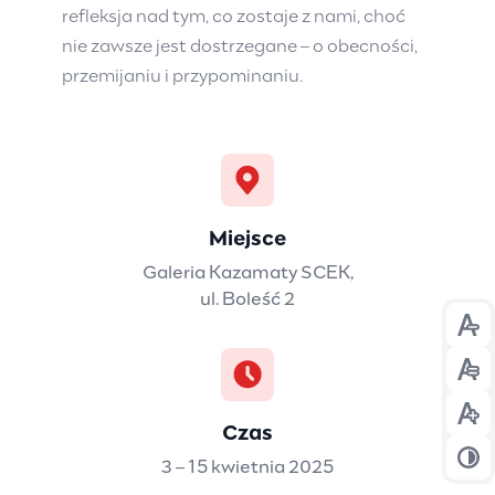
refleksja nad tym, co zostaje z nami, choć
nie zawsze jest dostrzegane – o obecności,
przemijaniu i przypominaniu.
Miejsce
Galeria Kazamaty SCEK,
ul. Boleść 2
Prz
Prz
Prz
Czas
3 – 15 kwietnia 2025
Prz