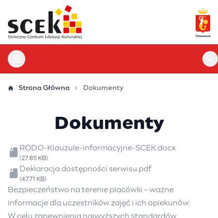
Przejdź
do
treści
Otwórz menu główne
Ot
Strona Główna
Dokumenty
Dokumenty
Plik
RODO-Klauzule-informacyjne-SCEK.docx
(27.85 KB)
Plik
Deklaracja dostępności serwisu.pdf
(47.71 KB)
Bezpieczeństwo na terenie placówki – ważne
informacje dla uczestników zajęć i ich opiekunów:
W celu zapewnienia najwyższych standardów