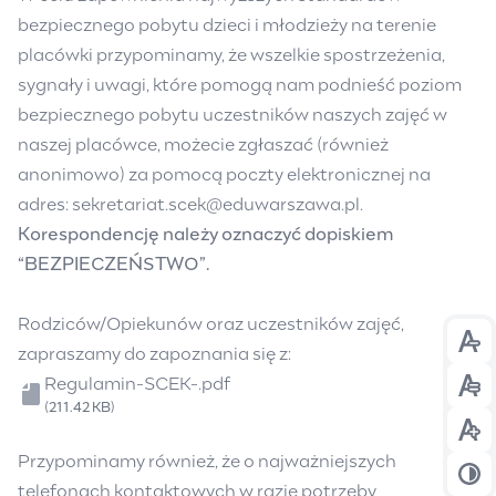
bezpiecznego pobytu dzieci i młodzieży na terenie
placówki przypominamy, że wszelkie spostrzeżenia,
sygnały i uwagi, które pomogą nam podnieść poziom
bezpiecznego pobytu uczestników naszych zajęć w
naszej placówce, możecie zgłaszać (również
anonimowo) za pomocą poczty elektronicznej na
adres:
sekretariat.scek@eduwarszawa.pl
.
Korespondencję należy oznaczyć dopiskiem
“BEZPIECZEŃSTWO”.
Rodziców/Opiekunów oraz uczestników zajęć,
Prz
zapraszamy do zapoznania się z:
Plik
Regulamin-SCEK-.pdf
Prz
(211.42 KB)
Prz
Przypominamy również, że o najważniejszych
Prz
telefonach kontaktowych w razie potrzeby