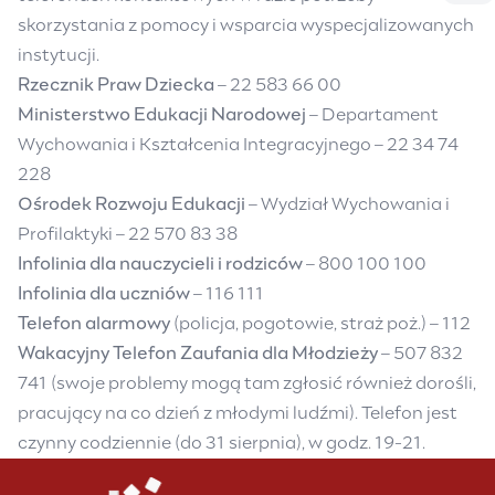
skorzystania z pomocy i wsparcia wyspecjalizowanych
instytucji.
Rzecznik Praw Dziecka
–
22 583 66 00
Ministerstwo Edukacji Narodowej
– Departament
Wychowania i Kształcenia Integracyjnego –
22 34 74
228
Ośrodek Rozwoju Edukacji
– Wydział Wychowania i
Profilaktyki –
22 570 83 38
Infolinia dla nauczycieli i rodziców
–
800 100 100
Infolinia dla uczniów
–
116 111
Telefon alarmowy
(policja, pogotowie, straż poż.) –
112
Wakacyjny Telefon Zaufania dla Młodzieży
–
507 832
741
(swoje problemy mogą tam zgłosić również dorośli,
pracujący na co dzień z młodymi ludźmi). Telefon jest
czynny codziennie (do 31 sierpnia), w godz. 19-21.