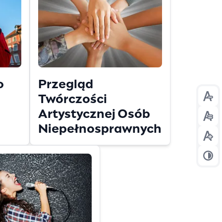
o
Przegląd
Twórczości
Prze
Artystycznej Osób
Prze
Niepełnosprawnych
Prze
Prze