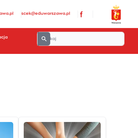
awa.pl
scek@eduwarszawa.pl
acja