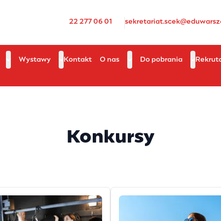
22 277 06 01
sekretariat.scek@eduwarsz
Wystawy
Kontakt
O nas
Do pobrania
Rekrut
Konkursy