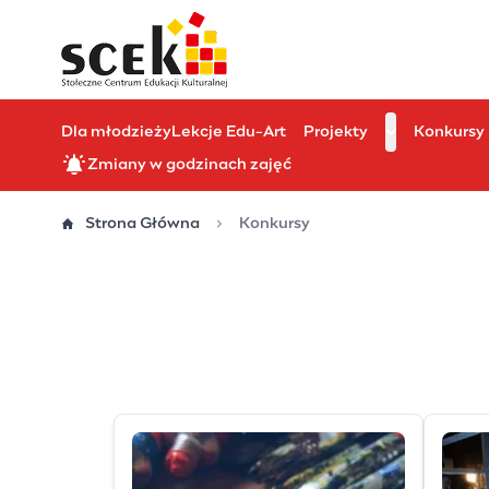
Przejdź
do
treści
Dla młodzieży
Lekcje Edu-Art
Projekty
Konkursy
Zmiany w godzinach zajęć
Strona Główna
Konkursy