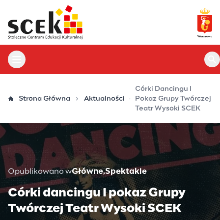
Przejdź
do
treści
Otwórz menu główne
Ot
Córki Dancingu I
Strona Główna
Aktualności
Pokaz Grupy Twórczej
Teatr Wysoki SCEK
Opublikowano w
Główne
Spektakle
Córki dancingu I pokaz Grupy
Twórczej Teatr Wysoki SCEK