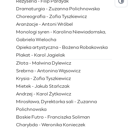
Reżyseria - Filip Pardyak
Prz
Dramaturgia - Zuzanna Polichnowska
Choreografia - Zofia Tyszkiewicz
Aranżacje - Antoni Wróbel
Monologi syren - Karolina Niewiadomska,
Gabriela Wielocha
Opieka artystyczna - Bożena Robakowska
Plakat - Karol Jagielak
Złota - Malwina Dylewicz
Srebrna - Antonina Wąsowicz
Krysia - Zofia Tyszkiewicz
Mietek - Jakub Stańczak
Andrzej - Karol Żytkowicz
Mirosława, Dyrektorka sali - Zuzanna
Polichnowska
Boskie Futro - Franciszka Soliman
Charybda - Weronika Konieczek