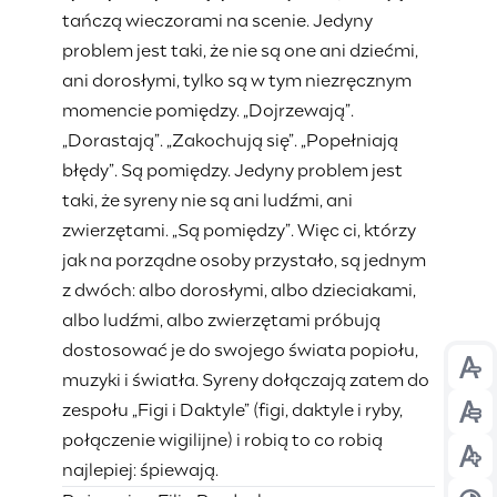
tańczą wieczorami na scenie. Jedyny
problem jest taki, że nie są one ani dziećmi,
ani dorosłymi, tylko są w tym niezręcznym
momencie pomiędzy. „Dojrzewają”.
„Dorastają”. „Zakochują się”. „Popełniają
błędy”. Są pomiędzy. Jedyny problem jest
taki, że syreny nie są ani ludźmi, ani
zwierzętami. „Są pomiędzy”. Więc ci, którzy
jak na porządne osoby przystało, są jednym
z dwóch: albo dorosłymi, albo dzieciakami,
albo ludźmi, albo zwierzętami próbują
dostosować je do swojego świata popiołu,
Prz
muzyki i światła. Syreny dołączają zatem do
zespołu „Figi i Daktyle” (figi, daktyle i ryby,
Prz
połączenie wigilijne) i robią to co robią
Prz
najlepiej: śpiewają.