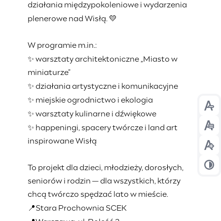
działania międzypokoleniowe i wydarzenia
💛
plenerowe nad Wisłą.
W programie m.in.:
✨
warsztaty architektoniczne
„
Miasto w
miniaturze
”
✨
dzia
ł
ania artystyczne i komunikacyjne
✨
miejskie ogrodnictwo i ekologia
Prz
✨
warsztaty kulinarne i d
ź
wi
ę
kowe
✨
happeningi, spacery tw
ó
rcze i land art
Prz
inspirowane Wis
łą
Prz
To projekt dla dzieci, m
ł
odzie
ż
y, doros
ł
ych,
Prz
senior
ó
w i rodzin
—
dla wszystkich, kt
ó
rzy
chc
ą
tw
ó
rczo sp
ę
dza
ć
lato w mie
ś
cie.
📍
Stara Prochownia SCEK