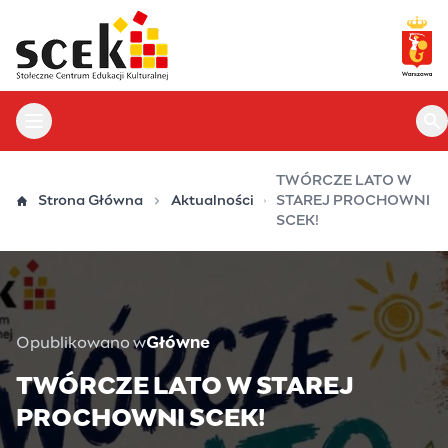
Przejdź
do
treści
Otwórz menu główne
Ot
TWÓRCZE LATO W
Strona Główna
Aktualności
STAREJ PROCHOWNI
SCEK!
Opublikowano w
Główne
TWÓRCZE LATO W STAREJ
PROCHOWNI SCEK!