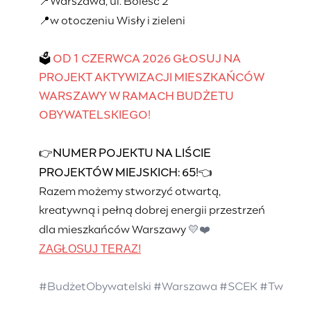
📍
Warszawa, ul. Boleść 2
📍
w otoczeniu Wisły i zieleni
🗳️
OD 1 CZERWCA 2026 GŁOSUJ NA
PROJEKT AKTYWIZACJI MIESZKAŃCÓW
WARSZAWY W RAMACH BUDŻETU
OBYWATELSKIEGO!
👉
NUMER POJEKTU NA LIŚCIE
👈
PROJEKTÓW MIEJSKICH: 65!
Razem możemy stworzyć otwartą,
kreatywną i pełną dobrej energii przestrzeń
💛❤️
dla mieszkańców Warszawy
ZAGŁOSUJ TERAZ!
#BudżetObywatelski
#Warszawa
#SCEK
#Twórcz