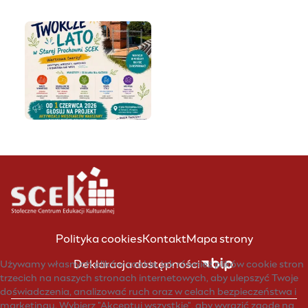
Polityka cookies
Kontakt
Mapa strony
Deklaracja dostępności
Używamy własnych plików cookie, jak również plików cookie stron
trzecich na naszych stronach internetowych, aby ulepszyć Twoje
doświadczenia, analizować ruch oraz w celach bezpieczeństwa i
marketingu. Wybierz "Akceptuj wszystkie", aby wyrazić zgodę na