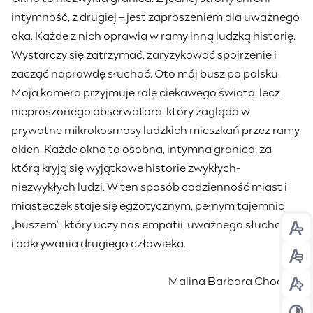
intymność, z drugiej – jest zaproszeniem dla uważnego
oka. Każde z nich oprawia w ramy inną ludzką historię.
Wystarczy się zatrzymać, zaryzykować spojrzenie i
zacząć naprawdę słuchać. Oto mój busz po polsku.
Moja kamera przyjmuje rolę ciekawego świata, lecz
nieproszonego obserwatora, który zagląda w
prywatne mikrokosmosy ludzkich mieszkań przez ramy
okien. Każde okno to osobna, intymna granica, za
którą kryją się wyjątkowe historie zwykłych-
niezwykłych ludzi. W ten sposób codzienność miast i
miasteczek staje się egzotycznym, pełnym tajemnic
„buszem”, który uczy nas empatii, uważnego słuchania
Prz
i odkrywania drugiego człowieka.
Prz
Malina Barbara Chodźko
Prz