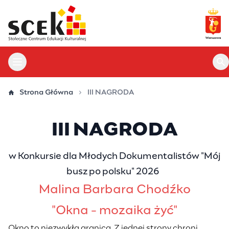
Przejdź
do
treści
Otwórz menu główne
Ot
Strona Główna
III NAGRODA
III NAGRODA
w Konkursie dla Młodych Dokumentalistów "Mój
busz po polsku" 2026
Malina Barbara Chodźko
"Okna - mozaika żyć"
Okno to niezwykła granica. Z jednej strony chroni