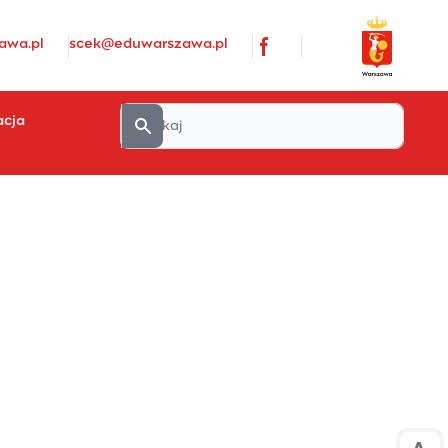
awa.pl
scek@eduwarszawa.pl
acja