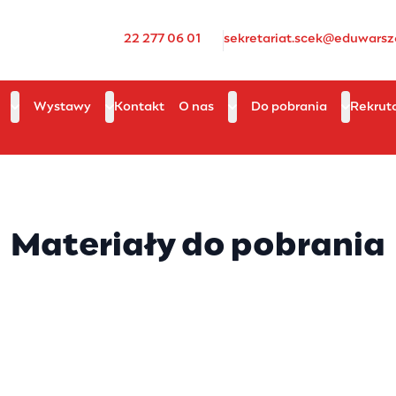
22 277 06 01
sekretariat.scek@eduwarsz
Wystawy
Kontakt
O nas
Do pobrania
Rekrut
Materiały do pobrania