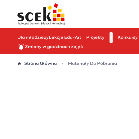
Przejdź
do
treści
Dla młodzieży
Lekcje Edu-Art
Projekty
Konkursy
Zmiany w godzinach zajęć
Strona Główna
Materiały Do Pobrania