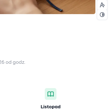
Prze
Prze
26 od godz.
Listopad