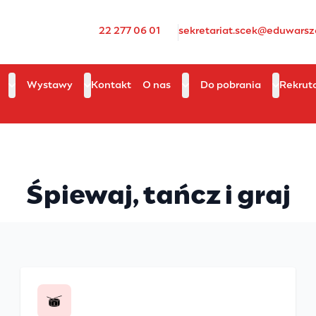
22 277 06 01
sekretariat.scek@eduwarsz
Wystawy
Kontakt
O nas
Do pobrania
Rekrut
Śpiewaj, tańcz i graj