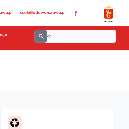
awa.pl
scek@eduwarszawa.pl
acja