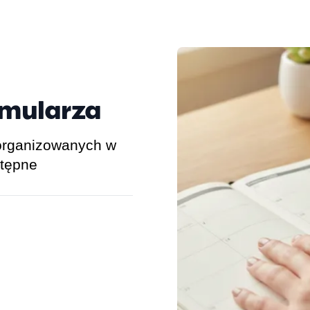
rmularza
zorganizowanych w
stępne