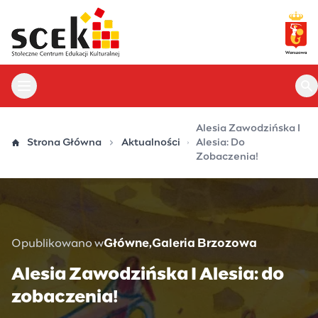
Przejdź
do
treści
Otwórz menu główne
Ot
Alesia Zawodzińska I
Strona Główna
Aktualności
Alesia: Do
Zobaczenia!
Opublikowano w
Główne
Galeria Brzozowa
Alesia Zawodzińska I Alesia: do
zobaczenia!