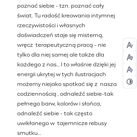
poznać siebie - tzn. poznać cały
świat. Tu radość kreowania intymnej
rzeczywistości i własnych
doświadczeń staje się misterną,
wręcz terapeutyczną pracą - nie
Prz
tylko dla niej samej ale także dla
Prz
każdego z nas… I to właśnie dzięki jej
Prz
energii ukrytej w tych ilustracjach
możemy niejako spotkać się z nasza
Prz
codziennością , odnaleźć siebie-tak
pełnego barw, kolorów i słońca,
odnaleźć siebie - tak często
uwikłanego w tajemnicze rebusy
smutku...