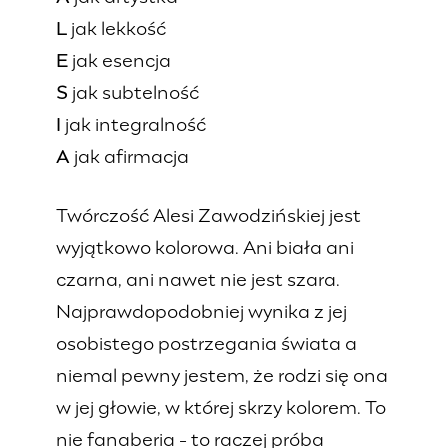
L
jak lekkość
E
jak esencja
S
jak subtelność
I
jak integralność
A
jak afirmacja
Twórczość Alesi Zawodzińskiej jest
wyjątkowo kolorowa. Ani biała ani
czarna, ani nawet nie jest szara.
Najprawdopodobniej wynika z jej
osobistego postrzegania świata a
niemal pewny jestem, że rodzi się ona
w jej głowie, w której skrzy kolorem. To
nie fanaberia - to raczej próba